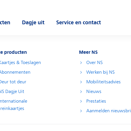
cten
Dagje uit
Service en contact
 submenu
Open submenu
Open submenu
e producten
Meer NS
Kaartjes & Toeslagen
Over NS
Abonnementen
Werken bij NS
Deur tot deur
Mobiliteitsadvies
NS Dagje Uit
Nieuws
Internationale
Prestaties
treinkaartjes
Aanmelden nieuwsbri