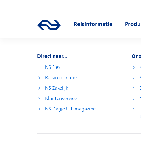
Direct naar hoofdinhoud
Hoofdnavigatie
Reisinformatie
Produ
Ga naar de homepage van ns.nl
Open submenu
Open
Direct naar...
Onz
NS Flex
Reisinformatie
NS Zakelijk
Klantenservice
NS Dagje Uit-magazine