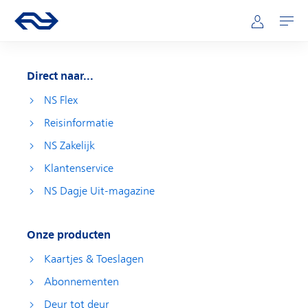
Direct naar hoofdinhoud
Hoofdnavigatie
Ga naar de homepage van ns.nl
Mijn NS
Openen
Direct naar...
NS Flex
Reisinformatie
NS Zakelijk
Klantenservice
NS Dagje Uit-magazine
Onze producten
Kaartjes & Toeslagen
Abonnementen
Deur tot deur