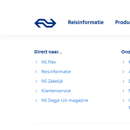
Direct naar hoofdinhoud
Hoofdnavigatie
Reisinformatie
Produ
Ga naar de homepage van ns.nl
Open submenu
Open
Direct naar...
Onz
NS Flex
Reisinformatie
NS Zakelijk
Klantenservice
NS Dagje Uit-magazine