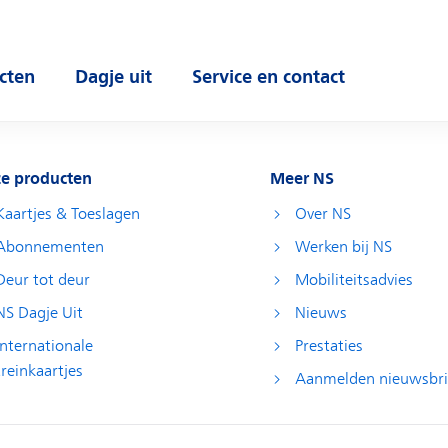
cten
Dagje uit
Service en contact
 submenu
Open submenu
Open submenu
e producten
Meer NS
Kaartjes & Toeslagen
Over NS
Abonnementen
Werken bij NS
Deur tot deur
Mobiliteitsadvies
NS Dagje Uit
Nieuws
Internationale
Prestaties
treinkaartjes
Aanmelden nieuwsbri