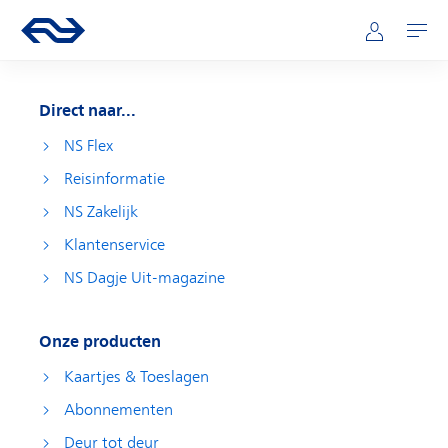
Direct naar hoofdinhoud
Hoofdnavigatie
Ga naar de homepage van ns.nl
Mijn NS
Openen
Direct naar...
NS Flex
Reisinformatie
NS Zakelijk
Klantenservice
NS Dagje Uit-magazine
Onze producten
Kaartjes & Toeslagen
Abonnementen
Deur tot deur