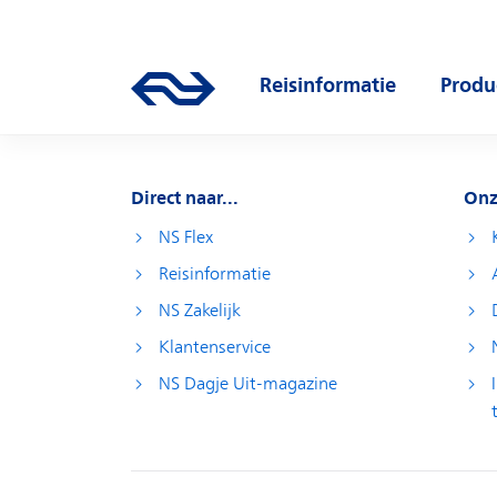
Direct naar hoofdinhoud
Hoofdnavigatie
Reisinformatie
Produ
Ga naar de homepage van ns.nl
Open submenu
Open
Direct naar...
Onz
NS Flex
Reisinformatie
NS Zakelijk
Klantenservice
NS Dagje Uit-magazine