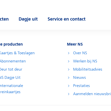
cten
Dagje uit
Service en contact
 submenu
Open submenu
Open submenu
e producten
Meer NS
Kaartjes & Toeslagen
Over NS
Abonnementen
Werken bij NS
Deur tot deur
Mobiliteitsadvies
NS Dagje Uit
Nieuws
Internationale
Prestaties
treinkaartjes
Aanmelden nieuwsbri