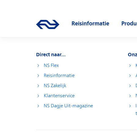
Direct naar hoofdinhoud
Hoofdnavigatie
Reisinformatie
Produ
Ga naar de homepage van ns.nl
Open submenu
Open
Direct naar...
Onz
NS Flex
Reisinformatie
NS Zakelijk
Klantenservice
NS Dagje Uit-magazine