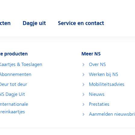
cten
Dagje uit
Service en contact
 submenu
Open submenu
Open submenu
e producten
Meer NS
Kaartjes & Toeslagen
Over NS
Abonnementen
Werken bij NS
Deur tot deur
Mobiliteitsadvies
NS Dagje Uit
Nieuws
Internationale
Prestaties
treinkaartjes
Aanmelden nieuwsbri