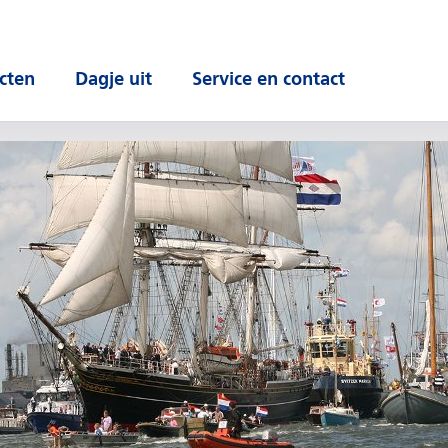
cten
Dagje uit
Service en contact
 submenu
Open submenu
Open submenu