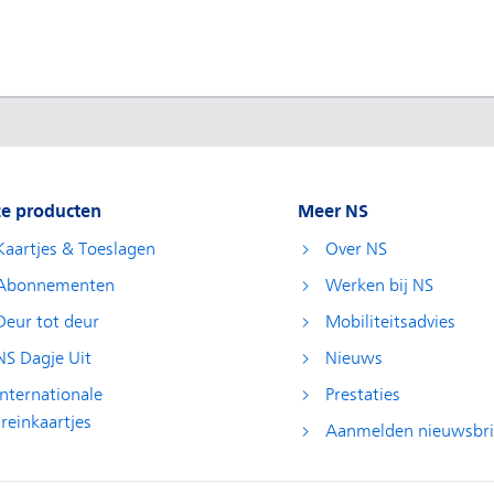
e producten
Meer NS
Kaartjes & Toeslagen
Over NS
Abonnementen
Werken bij NS
Deur tot deur
Mobiliteitsadvies
NS Dagje Uit
Nieuws
Internationale
Prestaties
treinkaartjes
Aanmelden nieuwsbri