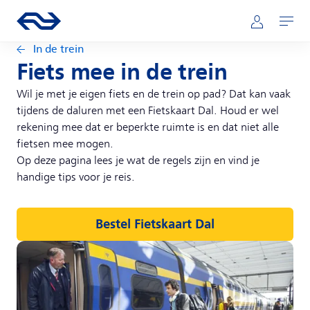
Direct naar hoofdinhoud
Hoofdnavigatie
Ga naar de homepage van ns.nl
Mijn NS
Openen
In de trein
Fiets mee in de trein
Wil je met je eigen fiets en de trein op pad? Dat kan vaak
tijdens de daluren met een Fietskaart Dal. Houd er wel
rekening mee dat er beperkte ruimte is en dat niet alle
fietsen mee mogen.
Op deze pagina lees je wat de regels zijn en vind je
handige tips voor je reis.
Bestel Fietskaart Dal