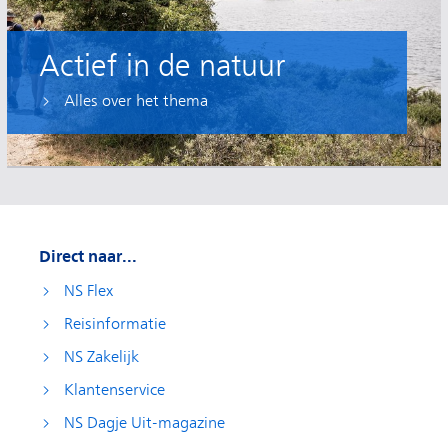
Actief in de natuur
Alles over het thema
Direct naar...
NS Flex
Reisinformatie
NS Zakelijk
Klantenservice
NS Dagje Uit-magazine