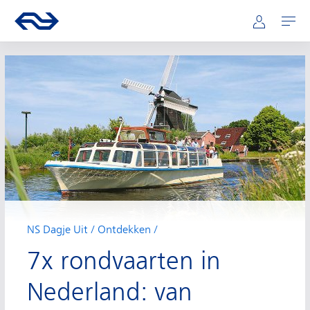
Hoofdnavigatie
Direct naar hoofdinhoud
Ga naar de homepage van ns.nl
Mijn NS
Openen
NS Dagje Uit
Ontdekken
7x rondvaarten in
Nederland: van