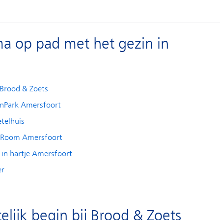
a op pad met het gezin in
j Brood & Zoets
enPark Amersfoort
etelhuis
R Room Amersfoort
k in hartje Amersfoort
er
elijk begin bij Brood & Zoets