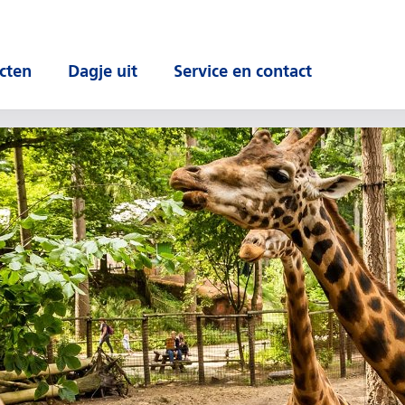
cten
Dagje uit
Service en contact
 submenu
Open submenu
Open submenu