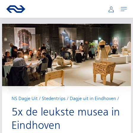
Hoofdnavigatie
Direct naar hoofdinhoud
Ga naar de homepage van ns.nl
Mijn NS
Openen
NS Dagje Uit
Stedentrips
Dagje uit in Eindhoven
5x de leukste musea in
Eindhoven