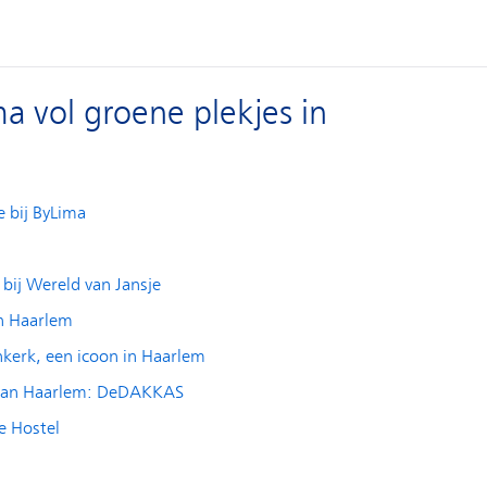
 vol groene plekjes in
e bij ByLima
bij Wereld van Jansje
n Haarlem
nkerk, een icoon in Haarlem
s van Haarlem: DeDAKKAS
e Hostel