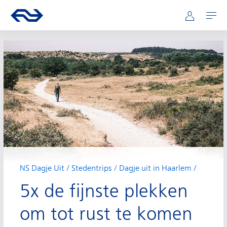
Hoofdnavigatie
Direct naar hoofdinhoud
Ga naar de homepage van ns.nl
Mijn NS
Openen
NS Dagje Uit
Stedentrips
Dagje uit in Haarlem
5x de fijnste plekken
om tot rust te komen