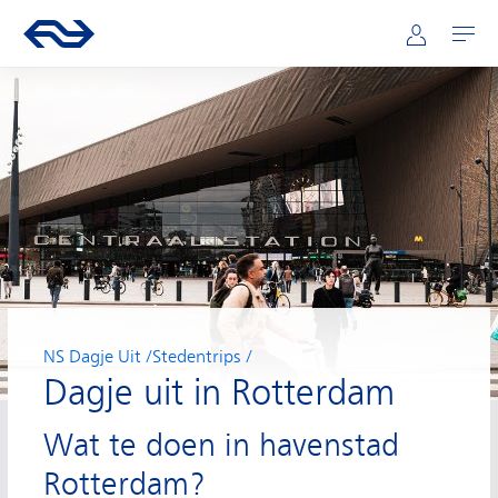
Hoofdnavigatie
Direct naar hoofdinhoud
Ga naar de homepage van ns.nl
Mijn NS
Openen
NS Dagje Uit
Stedentrips
Dagje uit in Rotterdam
Wat te doen in havenstad
Rotterdam?