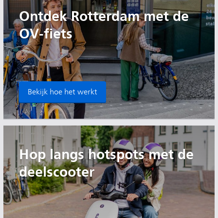
Ontdek Rotterdam met de
OV-fiets
Bekijk hoe het werkt
Hop langs hotspots met de
deelscooter