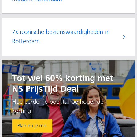
7x iconische bezienswaardigheden in
Rotterdam
Tot wel 60% korting met
NS PrijsTijd Deal
Hoe eerder je boekt, hoe hoger de
korting.
Plan nu je reis