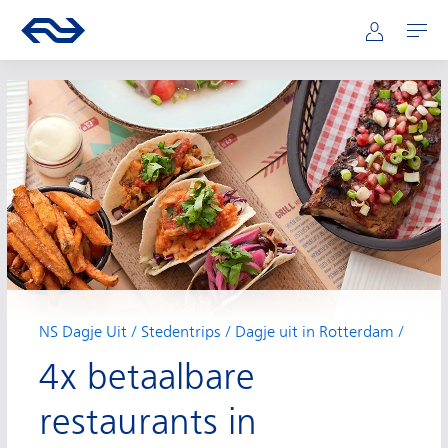
Hoofdnavigatie
Direct naar hoofdinhoud
Ga naar de homepage van ns.nl
Mijn NS
Openen
NS Dagje Uit
Stedentrips
Dagje uit in Rotterdam
4x betaalbare
restaurants in