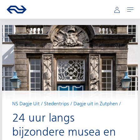
Hoofdnavigatie
Direct naar hoofdinhoud
Ga naar de homepage van ns.nl
Mijn NS
Openen
NS Dagje Uit
Stedentrips
Dagje uit in Zutphen
24 uur langs
bijzondere musea en