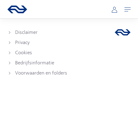
Direct naar hoofdinhoud
Hoofdnavigatie
Ga naar de homepage van ns.nl
Mijn NS
Openen
Disclaimer
Privacy
Cookies
Bedrijfsinformatie
Voorwaarden en folders