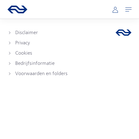
Direct naar hoofdinhoud
Hoofdnavigatie
Ga naar de homepage van ns.nl
Mijn NS
Openen
Disclaimer
Privacy
Cookies
Bedrijfsinformatie
Voorwaarden en folders