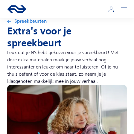
Direct naar hoofdinhoud
Hoofdnavigatie
Ga naar de homepage van ns.nl
Mijn NS
Openen
Spreekbeurten
Extra's voor je
spreekbeurt
Leuk dat je NS hebt gekozen voor je spreekbeurt! Met
deze extra materialen maak je jouw verhaal nog
interessanter en leuker om naar te luisteren. Of je nu
thuis oefent of voor de klas staat, zo neem je je
klasgenoten makkelijk mee in jouw verhaal.