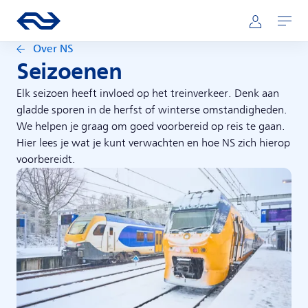
Direct naar hoofdinhoud
Hoofdnavigatie
Ga naar de homepage van ns.nl
Mijn NS
Openen
Over NS
Seizoenen
Elk seizoen heeft invloed op het treinverkeer. Denk aan
gladde sporen in de herfst of winterse omstandigheden.
We helpen je graag om goed voorbereid op reis te gaan.
Hier lees je wat je kunt verwachten en hoe NS zich hierop
voorbereidt.