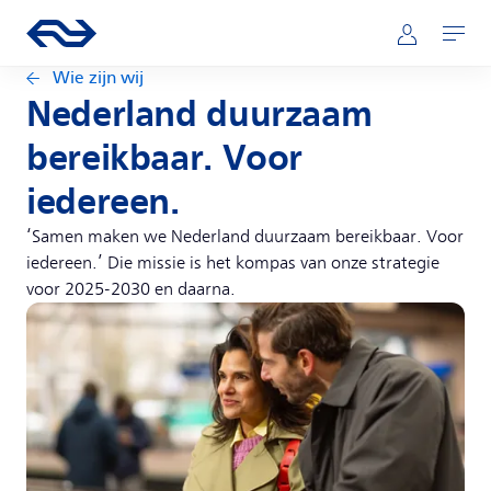
Direct naar hoofdinhoud
Hoofdnavigatie
Ga naar de homepage van ns.nl
Mijn NS
Openen
Wie zijn wij
Nederland duurzaam
bereikbaar. Voor
iedereen.
‘Samen maken we Nederland duurzaam bereikbaar. Voor
iedereen.’ Die missie is het kompas van onze strategie
voor 2025-2030 en daarna.