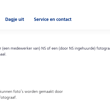
Dagje uit
Service en contact
enu
Open submenu
Open submenu
oor (een medewerker van) NS of een (door NS ingehuurde) fotogr
aal.