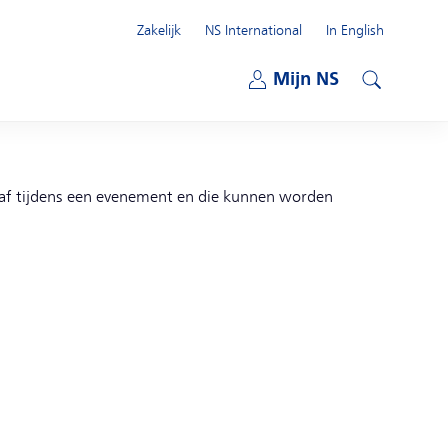
Zakelijk
NS International
In English
Open submenu
Mijn NS
Open submenu
Zoeken
aaf tijdens een evenement en die kunnen worden