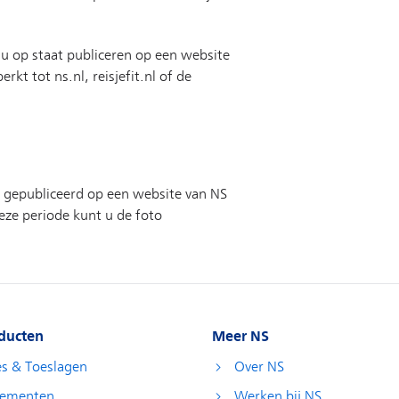
ducten
Meer NS
es & Toeslagen
Over NS
ementen
Werken bij NS