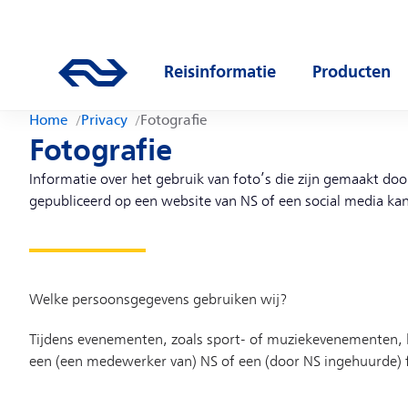
Direct naar hoofdinhoud
Hoofdnavigatie
Ga naar de homepage van ns.nl
Reisinformatie
Producten
Open submenu
Open subm
Home
Privacy
Fotografie
Fotografie
Informatie over het gebruik van foto’s die zijn gemaakt d
gepubliceerd op een website van NS of een social media kan