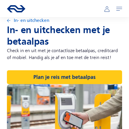
Direct naar hoofdinhoud
Hoofdnavigatie
Ga naar de homepage van ns.nl
Mijn NS
Openen
In- en uitchecken
In- en uitchecken met je
betaalpas
Check in en uit met je contactloze betaalpas, creditcard
of mobiel. Handig als je af en toe met de trein reist!
Plan je reis met betaalpas