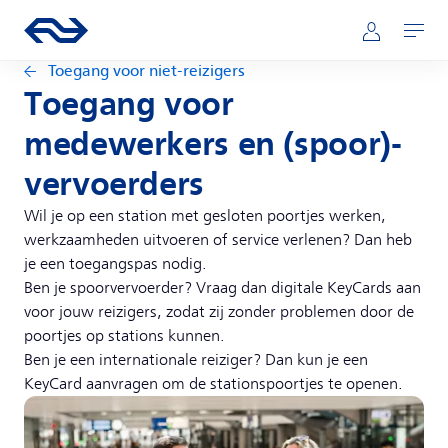
Direct naar hoofdinhoud
Hoofdnavigatie
Ga naar de homepage van ns.nl
Mijn NS
Openen
Toegang voor niet-reizigers
Toegang voor
medewerkers en (spoor)-
vervoerders
Wil je op een station met gesloten poortjes werken,
werkzaamheden uitvoeren of service verlenen? Dan heb
je een toegangspas nodig.
Ben je spoorvervoerder? Vraag dan digitale KeyCards aan
voor jouw reizigers, zodat zij zonder problemen door de
poortjes op stations kunnen.
Ben je een internationale reiziger? Dan kun je een
KeyCard aanvragen om de stationspoortjes te openen.