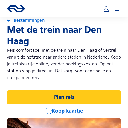
Direct naar hoofdinhoud
Hoofdnavigatie
Ga naar de homepage van ns.nl
Mijn NS
Openen
Bestemmingen
Met de trein naar Den
Haag
Reis comfortabel met de trein naar Den Haag of vertrek
vanuit de hofstad naar andere steden in Nederland. Koop
je treinkaartje online, zonder boekingskosten. Op het
station stap je direct in. Dat zorgt voor een snelle en
ontspannen reis.
Plan reis
Koop kaartje