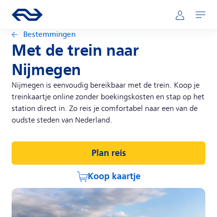
Direct naar hoofdinhoud
Hoofdnavigatie
Ga naar de homepage van ns.nl
Mijn NS
Openen
Bestemmingen
Met de trein naar
Nijmegen
Nijmegen is eenvoudig bereikbaar met de trein. Koop je
treinkaartje online zonder boekingskosten en stap op het
station direct in. Zo reis je comfortabel naar een van de
oudste steden van Nederland.
Plan reis
Koop kaartje