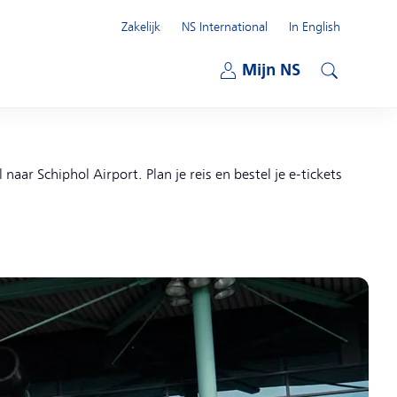
Zakelijk
NS International
In English
Open submenu
Mijn NS
Open submenu
Zoeken
naar Schiphol Airport. Plan je reis en bestel je e-tickets