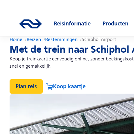
Direct naar hoofdinhoud
Hoofdnavigatie
Ga naar de homepage van ns.nl
Reisinformatie
Producten
Open submenu
Open subm
Home
Reizen
Bestemmingen
Schiphol Airport
Met de trein naar Schiphol 
Koop je treinkaartje eenvoudig online, zonder boekingskosten.
snel en gemakkelijk.
Plan reis
Koop kaartje