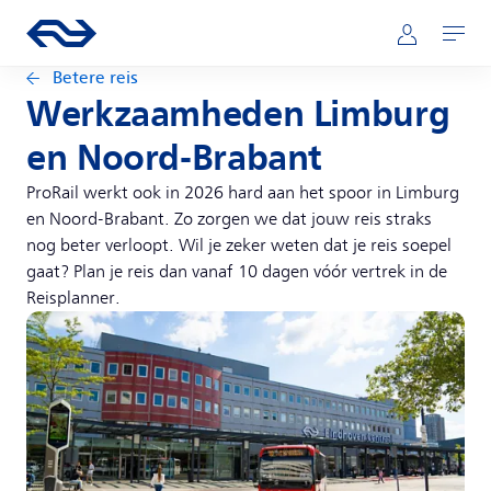
Direct naar hoofdinhoud
Hoofdnavigatie
Ga naar de homepage van ns.nl
Mijn NS
Openen
Betere reis
Werkzaamheden Limburg
en Noord-Brabant
ProRail werkt ook in 2026 hard aan het spoor in Limburg
en Noord-Brabant. Zo zorgen we dat jouw reis straks
nog beter verloopt. Wil je zeker weten dat je reis soepel
gaat? Plan je reis dan vanaf 10 dagen vóór vertrek in de
Reisplanner.