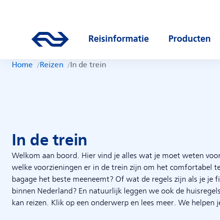
Direct naar hoofdinhoud
Hoofdnavigatie
Ga naar de homepage van ns.nl
Reisinformatie
Producten
Open submenu
Open subm
Home
Reizen
In de trein
In de trein
Welkom aan boord. Hier vind je alles wat je moet weten voor
welke voorzieningen er in de trein zijn om het comfortabel t
bagage het beste meeneemt? Of wat de regels zijn als je je f
binnen Nederland? En natuurlijk leggen we ook de huisregels 
kan reizen. Klik op een onderwerp en lees meer. We helpen j