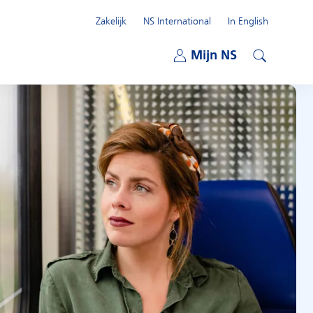
Zakelijk
NS International
In English
Open submenu
Mijn NS
Open submenu
Zoeken