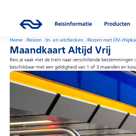
Direct naar hoofdinhoud
Hoofdnavigatie
Ga naar de homepage van ns.nl
Reisinformatie
Producten
Open submenu
Open subm
Home
Reizen
In- en uitchecken
Reizen met OV-chipka
Maandkaart Altijd Vrij
Reis je vaak met de trein naar verschillende bestemmingen 
beschikbaar met een geldigheid van 1 of 3 maanden en koo