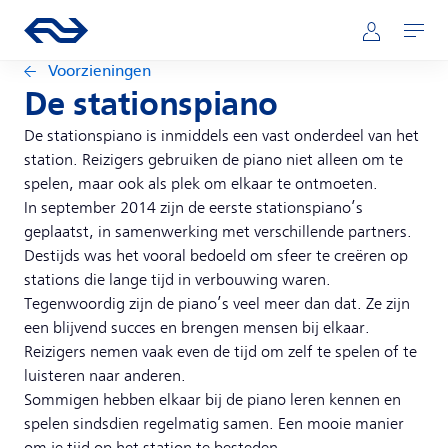
Direct naar hoofdinhoud
Hoofdnavigatie
Ga naar de homepage van ns.nl
Mijn NS
Openen
Voorzieningen
De stationspiano
De stationspiano is inmiddels een vast onderdeel van het
station. Reizigers gebruiken de piano niet alleen om te
spelen, maar ook als plek om elkaar te ontmoeten.
In september 2014 zijn de eerste stationspiano’s
geplaatst, in samenwerking met verschillende partners.
Destijds was het vooral bedoeld om sfeer te creëren op
stations die lange tijd in verbouwing waren.
Tegenwoordig zijn de piano’s veel meer dan dat. Ze zijn
een blijvend succes en brengen mensen bij elkaar.
Reizigers nemen vaak even de tijd om zelf te spelen of te
luisteren naar anderen.
Sommigen hebben elkaar bij de piano leren kennen en
spelen sindsdien regelmatig samen. Een mooie manier