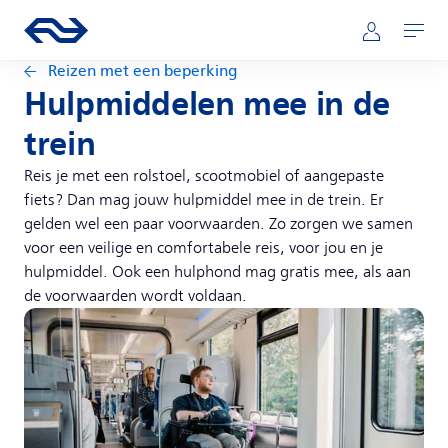
Direct naar hoofdinhoud
Hoofdnavigatie
Ga naar de homepage van ns.nl
Mijn NS
Openen
Reizen met een beperking
Hulpmiddelen mee in de
trein
Reis je met een rolstoel, scootmobiel of aangepaste
fiets? Dan mag jouw hulpmiddel mee in de trein. Er
gelden wel een paar voorwaarden. Zo zorgen we samen
voor een veilige en comfortabele reis, voor jou en je
hulpmiddel. Ook een hulphond mag gratis mee, als aan
de voorwaarden wordt voldaan.