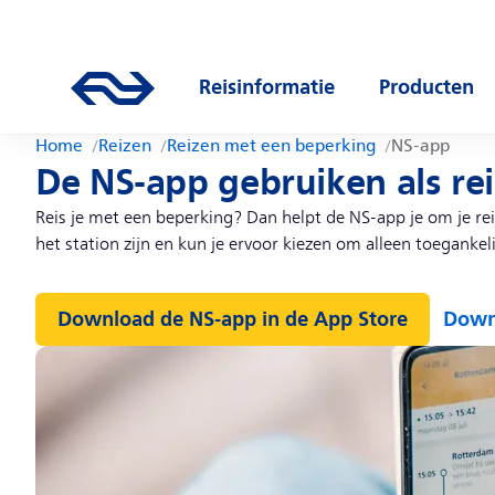
Direct naar hoofdinhoud
Hoofdnavigatie
Ga naar de homepage van ns.nl
Reisinformatie
Producten
Open submenu
Open subm
Home
Reizen
Reizen met een beperking
NS-app
De NS-app gebruiken als re
Reis je met een beperking? Dan helpt de NS-app je om je rei
het station zijn en kun je ervoor kiezen om alleen toegankeli
Download de NS-app in de App Store
Downl