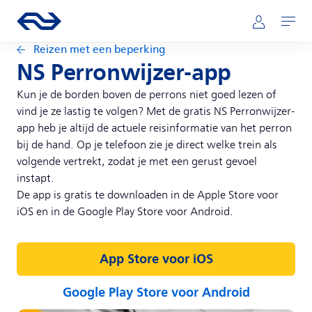
Direct naar hoofdinhoud
Hoofdnavigatie
Ga naar de homepage van ns.nl
Mijn NS
Openen
Reizen met een beperking
NS Perronwijzer-app
Kun je de borden boven de perrons niet goed lezen of
vind je ze lastig te volgen? Met de gratis NS Perronwijzer-
app heb je altijd de actuele reisinformatie van het perron
bij de hand. Op je telefoon zie je direct welke trein als
volgende vertrekt, zodat je met een gerust gevoel
instapt.
De app is gratis te downloaden in de Apple Store voor
iOS en in de Google Play Store voor Android.
App Store voor iOS
Google Play Store voor Android