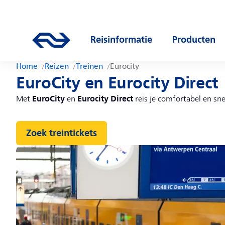
Direct naar hoofdinhoud
Hoofdnavigatie
Ga naar de homepage van ns.nl
Reisinformatie
Producten
Open submenu
Open subm
Home
Reizen
Treinen
Eurocity
EuroCity en Eurocity Direct
EuroCity
Eurocity Direct
Met
en
reis je comfortabel en sn
Zoek treintickets