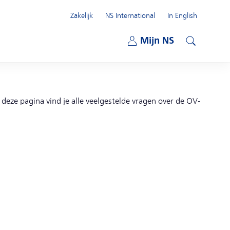
Zakelijk
NS International
In English
Open submenu
Mijn NS
Open submenu
Zoeken
p deze pagina vind je alle veelgestelde vragen over de OV-