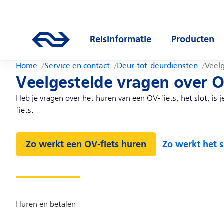
Direct naar hoofdinhoud
Hoofdnavigatie
Ga naar de homepage van ns.nl
Reisinformatie
Producten
Open submenu
Open subm
Home
Service en contact
Deur-tot-deurdiensten
Veelg
Veelgestelde vragen over O
Heb je vragen over het huren van een OV-fiets, het slot, is 
fiets.
Zo werkt een OV-fiets huren
Zo werkt het s