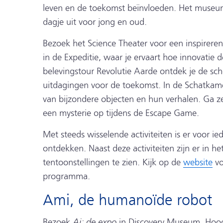
leven en de toekomst beïnvloeden. Het museum
dagje uit voor jong en oud.
Bezoek het Science Theater voor een inspireren
in de Expeditie, waar je ervaart hoe innovatie 
belevingstour Revolutie Aarde ontdek je de sc
uitdagingen voor de toekomst. In de Schatkame
van bijzondere objecten en hun verhalen. Ga zel
een mysterie op tijdens de Escape Game.
Met steeds wisselende activiteiten is er voor ie
ontdekken. Naast deze activiteiten zijn er in h
tentoonstellingen te zien. Kijk op de
website
vo
programma.
Ami, de humanoïde robot
Ai: de expo
Bezoek
in Discovery Museum. Hoogt