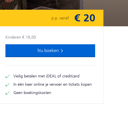
€ 20
p.p. vanaf
Kinderen € 16,00
Nu boeken
Veilig betalen met iDEAL of creditcard
In één keer online je vervoer en tickets kopen
Geen boekingskosten