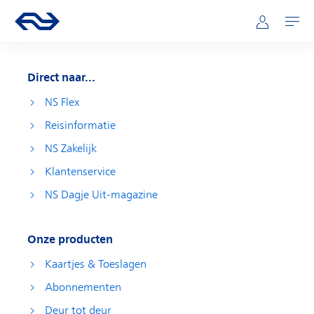
Direct naar hoofdinhoud
Hoofdnavigatie
Ga naar de homepage van ns.nl
Mijn NS
Openen
Direct naar...
NS Flex
Reisinformatie
NS Zakelijk
Klantenservice
NS Dagje Uit-magazine
Onze producten
Kaartjes & Toeslagen
Abonnementen
Deur tot deur