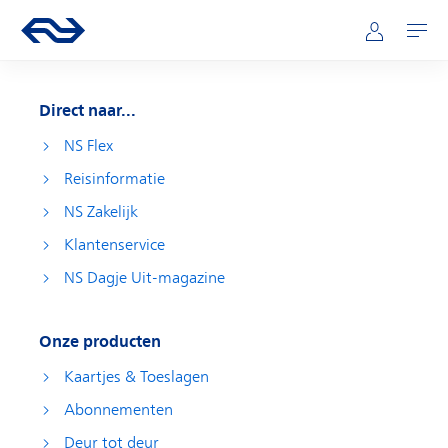
Direct naar hoofdinhoud
Hoofdnavigatie
Ga naar de homepage van ns.nl
Mijn NS
Openen
Direct naar...
NS Flex
Reisinformatie
NS Zakelijk
Klantenservice
NS Dagje Uit-magazine
Onze producten
Kaartjes & Toeslagen
Abonnementen
Deur tot deur