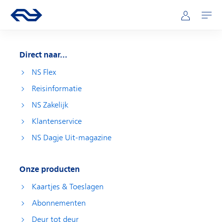
Direct naar hoofdinhoud
Hoofdnavigatie
Ga naar de homepage van ns.nl
Mijn NS
Openen
Direct naar...
NS Flex
Reisinformatie
NS Zakelijk
Klantenservice
NS Dagje Uit-magazine
Onze producten
Kaartjes & Toeslagen
Abonnementen
Deur tot deur