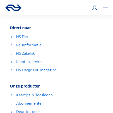
Direct naar hoofdinhoud
Hoofdnavigatie
Ga naar de homepage van ns.nl
Mijn NS
Openen
Direct naar...
NS Flex
Reisinformatie
NS Zakelijk
Klantenservice
NS Dagje Uit-magazine
Onze producten
Kaartjes & Toeslagen
Abonnementen
Deur tot deur