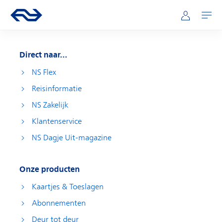
Direct naar hoofdinhoud
Hoofdnavigatie
Ga naar de homepage van ns.nl
Mijn NS
Openen
Direct naar...
NS Flex
Reisinformatie
NS Zakelijk
Klantenservice
NS Dagje Uit-magazine
Onze producten
Kaartjes & Toeslagen
Abonnementen
Deur tot deur