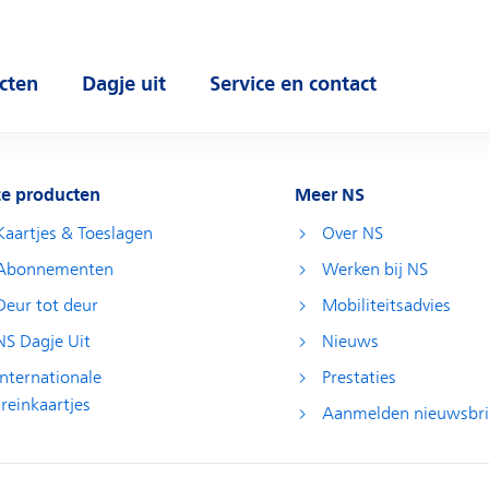
cten
Dagje uit
Service en contact
 submenu
Open submenu
Open submenu
e producten
Meer NS
Kaartjes & Toeslagen
Over NS
Abonnementen
Werken bij NS
Deur tot deur
Mobiliteitsadvies
NS Dagje Uit
Nieuws
Internationale
Prestaties
treinkaartjes
Aanmelden nieuwsbri