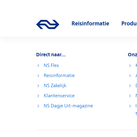
Direct naar hoofdinhoud
Hoofdnavigatie
Reisinformatie
Produ
Ga naar de homepage van ns.nl
Open submenu
Open
Direct naar...
Onz
NS Flex
Reisinformatie
NS Zakelijk
Klantenservice
NS Dagje Uit-magazine