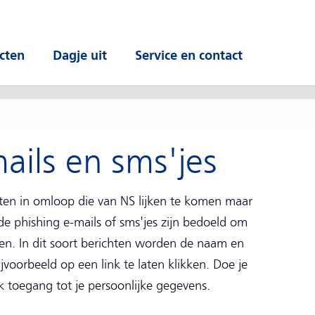
cten
Dagje uit
Service en contact
 submenu
Open submenu
Open submenu
ails en sms'jes
hten in omloop die van NS lijken te komen maar
de phishing e-mails of sms'jes zijn bedoeld om
en. In dit soort berichten worden de naam en
jvoorbeeld op een link te laten klikken. Doe je
k toegang tot je persoonlijke gegevens.