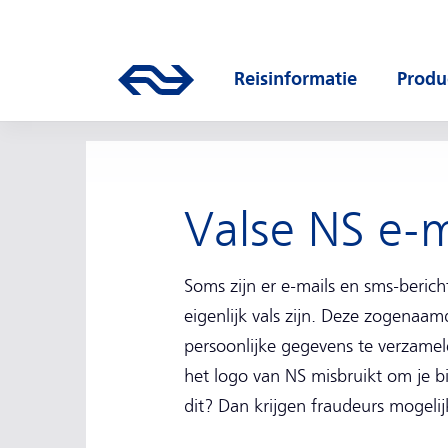
Direct naar hoofdinhoud
Hoofdnavigatie
Ga naar de homepage van ns.nl
Reisinformatie
Produ
Open submenu
Open
Valse NS e-m
Soms zijn er e-mails en sms-beric
eigenlijk vals zijn. Deze zogenaam
persoonlijke gegevens te verzamel
het logo van NS misbruikt om je bi
dit? Dan krijgen fraudeurs mogelij