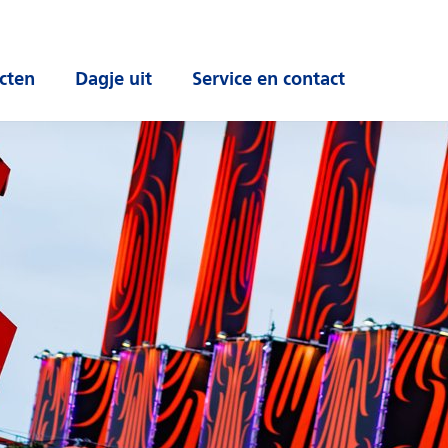
cten
Dagje uit
Service en contact
 submenu
Open submenu
Open submenu