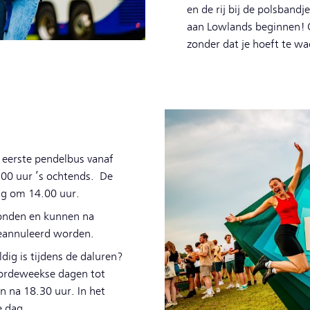
en de rij bij de polsbandj
aan Lowlands beginnen! O
zonder dat je hoeft te wa
eerste pendelbus vanaf
.00 uur ’s ochtends. De
ag om 14.00 uur.
bonden en kunnen na
geannuleerd worden.
ldig is tijdens de daluren?
doordeweekse dagen tot
n na 18.30 uur. In het
e dag.