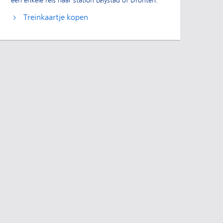
een enkele reis naar station Lelystad of Dronten.
Treinkaartje kopen