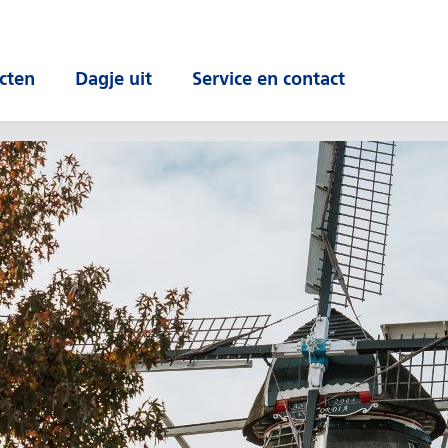
cten
Dagje uit
Service en contact
 submenu
Open submenu
Open submenu