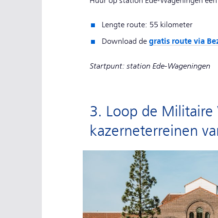
Huur op station Ede-Wageningen een OV
Lengte route: 55 kilometer
gratis route via B
Download de
Startpunt: station Ede-Wageningen
3. Loop de Militair
kazerneterreinen va