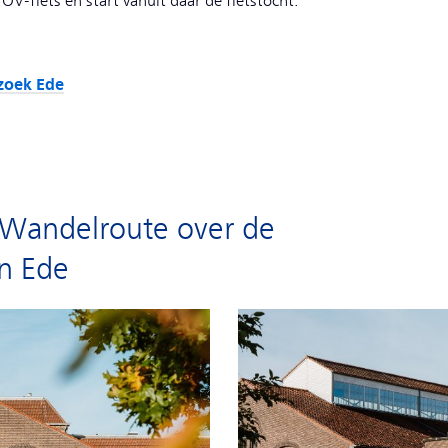
-fiets en start vanuit daar de fietstocht.
ezoek Ede
e Wandelroute over de
n Ede