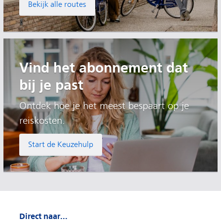
Bekijk alle routes
Vind het abonnement dat
bij je past
Ontdek hoe je het meest bespaart op je
reiskosten.
Start de Keuzehulp
Direct naar...