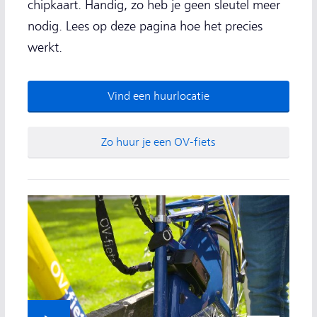
chipkaart. Handig, zo heb je geen sleutel meer
nodig. Lees op deze pagina hoe het precies
werkt.
Vind een huurlocatie
Zo huur je een OV-fiets
Video afspelen