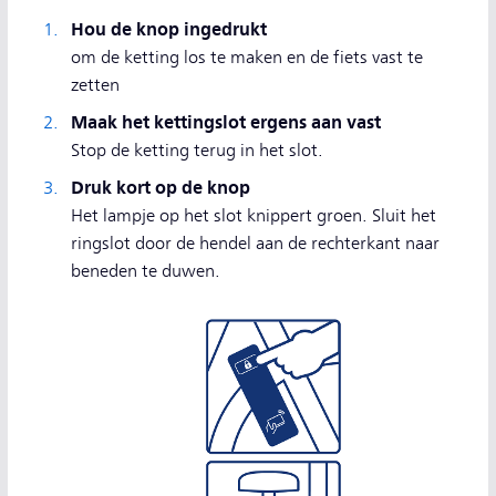
Hou de knop ingedrukt
om de ketting los te maken en de fiets vast te
zetten
Maak het kettingslot ergens aan vast
Stop de ketting terug in het slot.
Druk kort op de knop
Het lampje op het slot knippert groen. Sluit het
ringslot door de hendel aan de rechterkant naar
beneden te duwen.