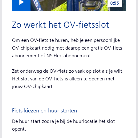
0:55
Instructie over openen en sluiten van het OV-fietsslot
Zo werkt het OV-fietsslot
Om een OV-fiets te huren, heb je een persoonlijke
OV-chipkaart nodig met daarop een gratis OV-fiets
abonnement of NS Flex-abonnement.
Zet onderweg de OV-fiets zo vaak op slot als je wilt.
Het slot van de OV-fiets is alleen te openen met
jouw OV-chipkaart.
Fiets kiezen en huur starten
De huur start zodra je bij de huurlocatie het slot
opent.