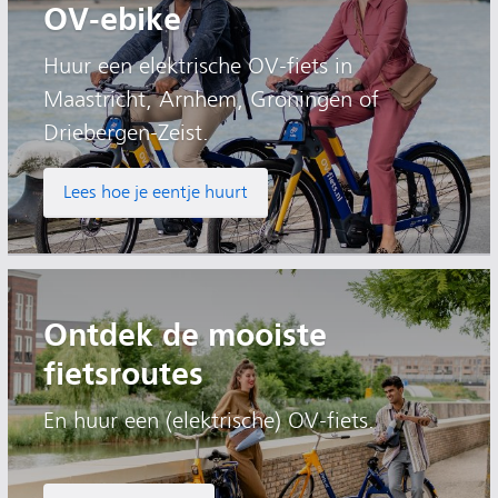
OV-ebike
Huur een elektrische OV-fiets in
Maastricht, Arnhem, Groningen of
Driebergen-Zeist.
Lees hoe je eentje huurt
Ontdek de mooiste
fietsroutes
En huur een (elektrische) OV-fiets.