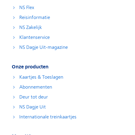
NS Flex
Reisinformatie
NS Zakelijk
Klantenservice
NS Dagje Uit-magazine
Onze producten
Kaartjes & Toeslagen
Abonnementen
Deur tot deur
NS Dagje Uit
Internationale treinkaartjes