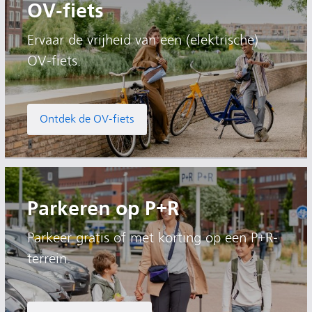
OV-fiets
Ervaar de vrijheid van een (elektrische)
OV-fiets.
Ontdek de OV-fiets
Parkeren op P+R
Parkeer gratis of met korting op een P+R-
terrein.