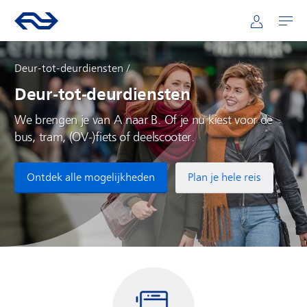
Hoofdnavigatie
Direct naar hoofdinhoud
Ga naar de homepage van ns.nl
Mijn NS
Openen
Deur-tot-deurdiensten
Deur-tot-deurdiensten
We brengen je van A naar B. Of je nu kiest voor de
bus, tram, (OV-)fiets of deelscooter.
Ontdek alle mogelijkheden
Plan je hele reis