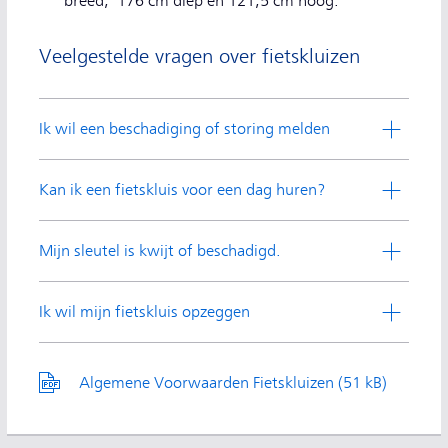
breed, 176 cm diep en 121,5 cm hoog.
Veelgestelde vragen over fietskluizen
Ik wil een beschadiging of storing melden
Kan ik een fietskluis voor een dag huren?
Mijn sleutel is kwijt of beschadigd.
Ik wil mijn fietskluis opzeggen
Algemene Voorwaarden Fietskluizen (
pdf,
51 kB)