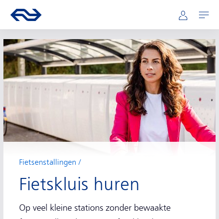
Hoofdnavigatie
Direct naar hoofdinhoud
Ga naar de homepage van ns.nl
Mijn NS
Openen
Fietsenstallingen
Fietskluis huren
Op veel kleine stations zonder bewaakte