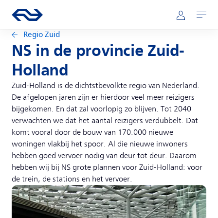
Direct naar hoofdinhoud
Hoofdnavigatie
Ga naar de homepage van ns.nl
Mijn NS
Openen
Regio Zuid
NS in de provincie Zuid-
Holland
Zuid-Holland is de dichtstbevolkte regio van Nederland.
De afgelopen jaren zijn er hierdoor veel meer reizigers
bijgekomen. En dat zal voorlopig zo blijven. Tot 2040
verwachten we dat het aantal reizigers verdubbelt. Dat
komt vooral door de bouw van 170.000 nieuwe
woningen vlakbij het spoor. Al die nieuwe inwoners
hebben goed vervoer nodig van deur tot deur. Daarom
hebben wij bij NS grote plannen voor Zuid-Holland: voor
de trein, de stations en het vervoer.